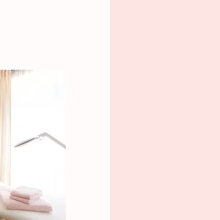
Un es
a
vo