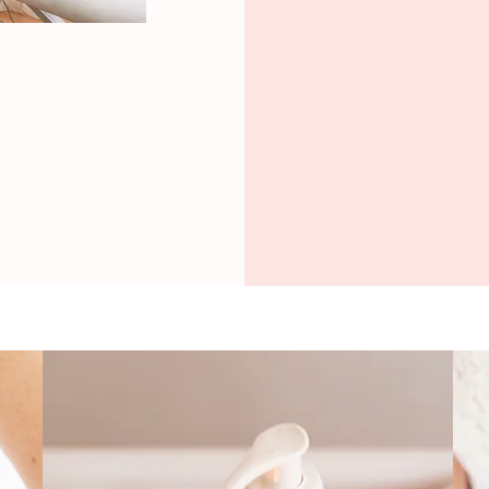
To
ple