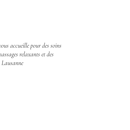
vous accueille pour des soins
massages relaxants et des
à Lausanne
 Bartolomeu, esthéticienne
cueille chaque cliente avec
nstitut de beauté à Lausanne.
 art du soin, un art de prendre
oins du visage personnalisés,