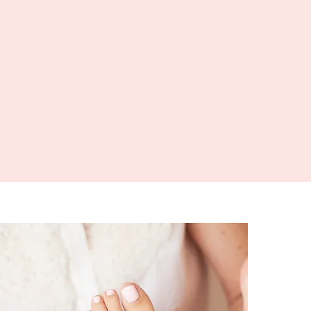
confort, votre bien-être et pour
vous offrir un moment rien qu’à
vous.
ut est conçu pour que vous vous
sentiez à l’aise, écoutée, et
inement enveloppée de douceur.