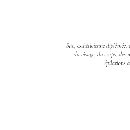
São, esthéticienne diplômée, 
du visage, du corps, des 
épilations 
Depuis plus de 20 ans, São
diplômée et passionnée, ac
douceur et attention dans son i
Son métier, elle le vit comme un
soin : massages relaxants, s